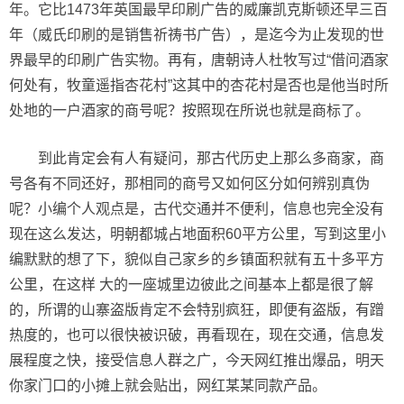
年。它比1473年英国最早印刷广告的威廉凯克斯顿还早三百
年（威氏印刷的是销售祈祷书广告），是迄今为止发现的世
界最早的印刷广告实物。再有，唐朝诗人杜牧写过“借问酒家
何处有，牧童遥指杏花村”这其中的杏花村是否也是他当时所
处地的一户酒家的商号呢？按照现在所说也就是商标了。
到此肯定会有人有疑问，那古代历史上那么多商家，商
号各有不同还好，那相同的商号又如何区分如何辨别真伪
呢？小编个人观点是，古代交通并不便利，信息也完全没有
现在这么发达，明朝都城占地面积60平方公里，写到这里小
编默默的想了下，貌似自己家乡的乡镇面积就有五十多平方
公里，在这样 大的一座城里边彼此之间基本上都是很了解
的，所谓的山寨盗版肯定不会特别疯狂，即便有盗版，有蹭
热度的，也可以很快被识破，再看现在，现在交通，信息发
展程度之快，接受信息人群之广，今天网红推出爆品，明天
你家门口的小摊上就会贴出，网红某某同款产品。