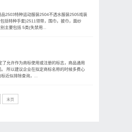
用品2503特种运动服装2504不透水服装2505戏装
手套(不包括特种手套)2511领带，围巾，披巾，面纱
主要包括 5类(失禁用...
定了允许作为商标使用或注册的标志，商品通用
。 所以建议企业在拟定商标名称的时候多费心
近似排除查询，...
末页