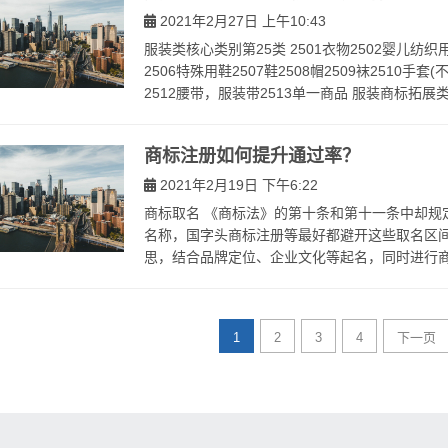
2021年2月27日 上午10:43
服装类核心类别第25类 2501衣物2502婴儿纺织
2506特殊用鞋2507鞋2508帽2509袜2510
2512腰带，服装带2513单一商品 服装商标拓展类别
商标注册如何提升通过率？
2021年2月19日 下午6:22
商标取名 《商标法》的第十条和第十一条中却规
名称，国字头商标注册等最好都避开这些取名区间
思，结合品牌定位、企业文化等起名，同时进行商标
1
2
3
4
下一页