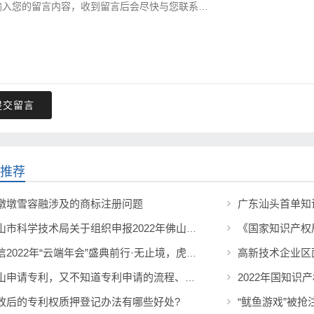
提交留言
推荐
墩墩雪容融涉及的商标注册问题
佛山市科学技术局关于组织申报2022年佛山市科技创新项目（重大科技专项配套奖补等）的通知
高新技术企业区
凯信2022年“云端年会”盛典前行·无止境，虎年创辉煌
2022年国知识
佛山申请专利，又不知道专利申请的流程、材料及费用是什么？
改后的专利权质押登记办法有哪些好处?