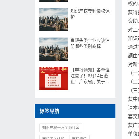
权的
知识产权专利侵权保
获得
护
资助
对上
知识
鱼罐头类企业应该注
册哪些类别商标
通过
额由
对新
【申报通知】各单位
（一
注意了！6月14日截
止！广东省厅关于组
（二
织开展2021年新一代
（三
信息技术与制造业融
获中
合发展试点示范申报
工作
请本
标签导航
套奖
获广
知识产权十万个为什么
单位