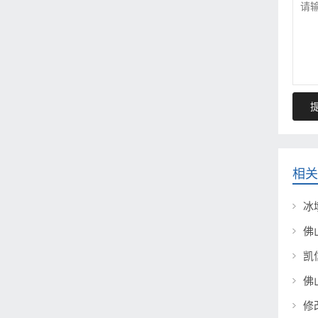
相关
冰
修