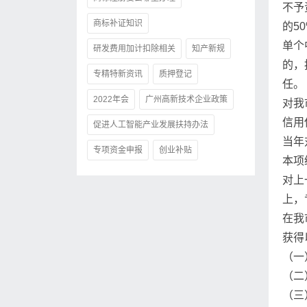
不予
商标补证知识
的5
单个
研发费用加计扣除相关
知产新规
的，
专精特新资讯
质押登记
任。
2022年会
广州高新技术企业政策
对我
信用
促进人工智能产业发展扶持办法
当年
专项资金申报
创业补贴
本项
对上
上，
在我
获得
（一
（二
（三