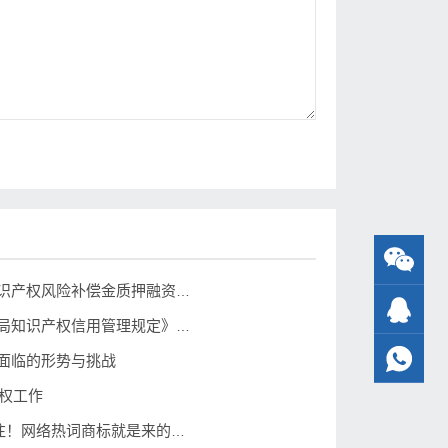
广东汕头首单知识产权风险补偿金质押融资业务落地
《国家知识产权局知识产权信用管理规定》制定出台
面临的形势与挑战
产权工作
“鱿鱼游戏”被抢注！网络热词商标就是来的这么快