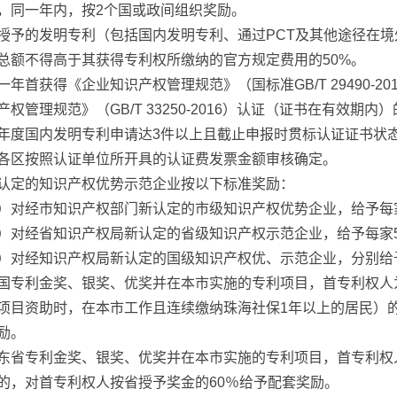
，同一年内，按2个国或政间组织奖励。
授予的发明专利（包括国内发明专利、通过PCT及其他途径在
总额不得高于其获得专利权所缴纳的官方规定费用的50%。
一年首获得《企业知识产权管理规范》（国标准GB/T 29490-
产权管理规范》（GB/T 33250-2016）认证（证书在有效
年度国内发明专利申请达3件以上且截止申报时贯标认证证书状
各区按照认证单位所开具的认证费发票金额审核确定。
认定的知识产权优势示范企业按以下标准奖励：
）对经市知识产权部门新认定的市级知识产权优势企业，给予每
）对经省知识产权局新认定的省级知识产权示范企业，给予每家
）对经知识产权局新认定的国级知识产权优、示范企业，分别给予
国专利金奖、银奖、优奖并在本市实施的专利项目，首专利权人
项目资助时，在本市工作且连续缴纳珠海社保1年以上的居民）的
励。
东省专利金奖、银奖、优奖并在本市实施的专利项目，首专利权
的，对首专利权人按省授予奖金的60％给予配套奖励。