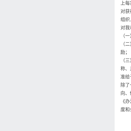
上每
对获
组织
对我
（一
（二
励；
（三
称、
准给
除了
向、
《办
度和