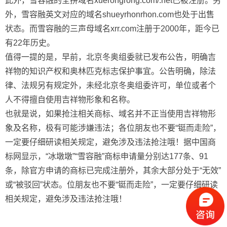
此外，雪容融的全拼域名xuerongrong.com/.net已被注册。另
外，雪容融英文对应的域名shueyrhonrhon.com也处于出售
状态。而雪容融的三声母域名xrr.com注册于2000年，距今已
有22年历史。
值得一提的是，早前，北京冬奥组委就已发布公告，明确吉
祥物的知识产权和奥林匹克标志保护事宜。公告明确，除法
律、法规另有规定外，未经北京冬奥组委许可，单位或者个
人不得擅自使用吉祥物形象和名称。
也就是说，如果抢注相关商标、域名并不正当使用吉祥物形
象及名称，极有可能涉嫌违法；各位朋友也不要“铤而走险”，
一定要仔细研读相关规定，避免涉及违法抢注哦！据中国商
标网显示，“冰墩墩”“雪容融”商标申请量分别达177条、91
条，除官方申请的商标已完成注册外，其余大部分处于“无效”
或“被驳回”状态。位朋友也不要“铤而走险”，一定要仔细研读
相关规定，避免涉及违法抢注哦！