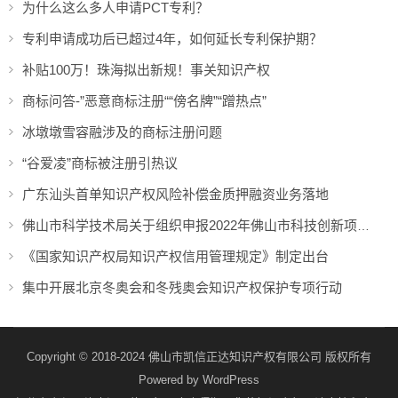
为什么这么多人申请PCT专利？
专利申请成功后已超过4年，如何延长专利保护期？
补贴100万！珠海拟出新规！事关知识产权
商标问答-”恶意商标注册““傍名牌”“蹭热点”
冰墩墩雪容融涉及的商标注册问题
“谷爱凌”商标被注册引热议
广东汕头首单知识产权风险补偿金质押融资业务落地
佛山市科学技术局关于组织申报2022年佛山市科技创新项目（重大科技专项配套奖补等）的通知
《国家知识产权局知识产权信用管理规定》制定出台
集中开展北京冬奥会和冬残奥会知识产权保护专项行动
Copyright © 2018-2024 佛山市凯信正达知识产权有限公司 版权所有
Powered by
WordPress