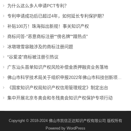
为什么这么多人申请PCT专利？
专利申请成功后已超过4年，如何延长专利保护期？
补贴100万！珠海拟出新规！事关知识产权
商标问答-”恶意商标注册““傍名牌”“蹭热点”
冰墩墩雪容融涉及的商标注册问题
“谷爱凌”商标被注册引热议
广东汕头首单知识产权风险补偿金质押融资业务落地
佛山市科学技术局关于组织申报2022年佛山市科技创新项目（重大科技专项配套奖补等）的通知
《国家知识产权局知识产权信用管理规定》制定出台
集中开展北京冬奥会和冬残奥会知识产权保护专项行动
Copyright © 2018-2024 佛山市凯信正达知识产权有限公司 版权所有
Powered by
WordPress