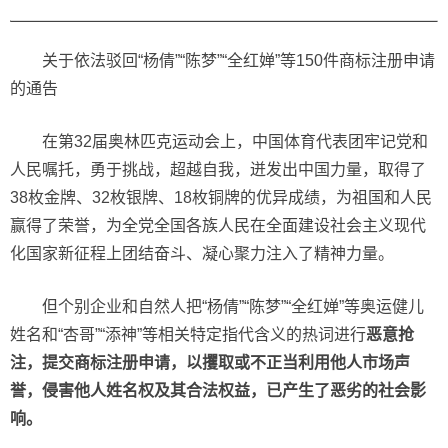
关于依法驳回“杨倩”“陈梦”“全红婵”等150件商标注册申请
的通告
在第32届奥林匹克运动会上，中国体育代表团牢记党和
人民嘱托，勇于挑战，超越自我，迸发出中国力量，取得了
38枚金牌、32枚银牌、18枚铜牌的优异成绩，为祖国和人民
赢得了荣誉，为全党全国各族人民在全面建设社会主义现代
化国家新征程上团结奋斗、凝心聚力注入了精神力量。
但个别企业和自然人把“杨倩”“陈梦”“全红婵”等奥运健儿
姓名和“杏哥”“添神”等相关特定指代含义的热词进行
恶意抢
注，提交商标注册申请，以攫取或不正当利用他人市场声
誉，侵害他人姓名权及其合法权益，已产生了恶劣的社会影
响。