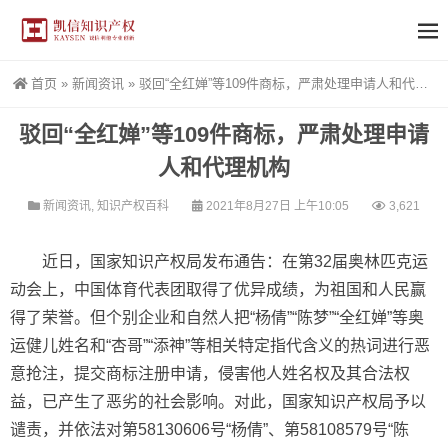
首页
»
新闻资讯
»
驳回“全红婵”等109件商标，严肃处理申请人和代理机构
驳回“全红婵”等109件商标，严肃处理申请
人和代理机构
新闻资讯
,
知识产权百科
2021年8月27日 上午10:05
3,621
近日，国家知识产权局发布通告：在第32届奥林匹克运
动会上，中国体育代表团取得了优异成绩，为祖国和人民赢
得了荣誉。但个别企业和自然人把“杨倩”“陈梦”“全红婵”等奥
运健儿姓名和“杏哥”“添神”等相关特定指代含义的热词进行恶
意抢注，提交商标注册申请，侵害他人姓名权及其合法权
益，已产生了恶劣的社会影响。对此，国家知识产权局予以
谴责，并依法对第58130606号“杨倩”、第58108579号“陈