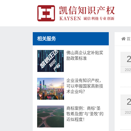
相关服务
首
佛山高企认定补贴奖
励政策标准
202
企业没有知识产权，
可以申报国家高新技
术企业吗？
商标案例：商标“圣
202
牧希及图”与“圣牧”的
近似程度！