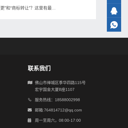
如何区分“商标变更”和“商标转让”？这里有最好的解答
联系我们
佛山市禅城区季华四路115号
宏宇国金大厦B座1107
服务热线：18588002998
邮箱:764814712@qq.com
周一至周六，08:00-17:00