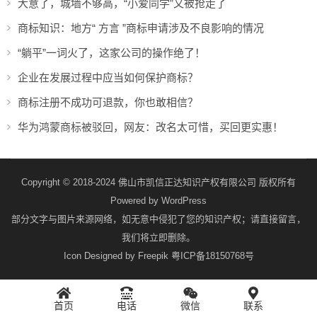
大意了，城墙不够高，“小爱同学”又被抢走了
商标知识：地方“ 方言 ”商标申请涉及不良影响的情况
“躺平”一词火了，这家公司的操作绝了！
企业在发展过程中应当如何保护商标？
商标注册不成功可退款，你也敢相信？
华为鸿蒙商标被驳回，网友：改名太可惜，买回更实惠！
Copyright © 2018-2024 佛山市凯信正达知识产权有限公司 版权所有
Powered by
WordPress
部分文字与图片来源网络，如无意中侵犯了您的知识产权；请直接留言，
我们将立即删除。
Icon Designed by Freepik
粤ICP备18150768号
首页
电话
微信
联系