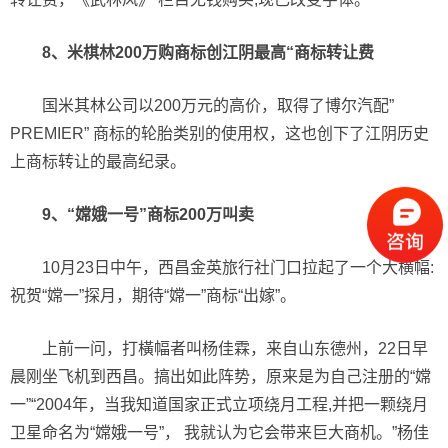
8、米棋林200万购商标创江阴最高“商标转让费
国米其林公司以200万元的高价，取得了博尔汽配”
PREMIER” 商标的轮胎类别的使用权，这也创下了江阴历史
上商标转让的最高纪录。
9、“嫦娥一号”商标200万叫卖
10月23日中午，西昌金英旅行社门口拉起了一个大横幅:
祝贺“嫦一”探月，期待“嫦一”商标“出嫁”。
上前一问，打橫幅者叫杨佳霖，来自山东德州，22日早
晨刚坐飞机到西昌。搞出如此阵势，原来是为自己注册的“嫦
一”“2004年，当我知道国家正式立项绕月工程,并把一颗绕月
卫星命名为“嫦娥一号”， 我就认为它会带来巨大商机。”杨佳