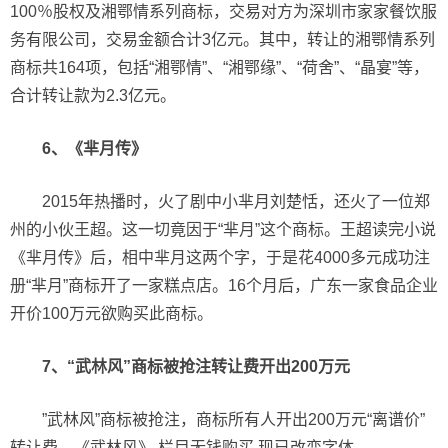
100％股权及湘鄂情系列商标，交易对方为深圳市家家餐饮服
务有限公司，交易金额合计3亿元。其中，转让的湘鄂情系列
商标共164项，包括“湘鄂情”、“湘鄂缘”、“荷舍”、“晶宴”等，
合计转让款为2.3亿元。
6、《芈月传》
2015年热播时，火了剧中小芈月刘楚恬，还火了一位郑
州的小伙王超。这一切竟因于“芈月”这个商标。王超读完小说
《芈月传》后，相中芈月这两个字，于是花4000多元成功注
册“芈月”商标开了一家糕点店。16个月后，广东一家食品企业
开价100万元欲购买此商标。
7、“武林风”商标被抢注转让费开出200万元
”武林风”商标被抢注，商标所有人开出200万元“离谱价”
转让费，《武林风》 栏目无钱购买,现已改变字体。