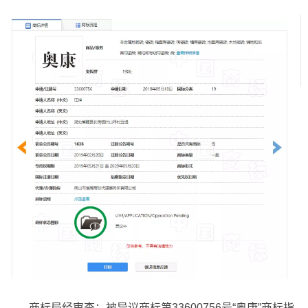
商标局经审查：被异议商标第33600756号“奥康”商标指