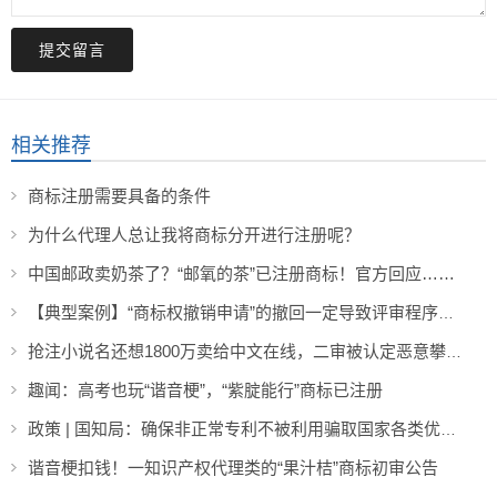
提交留言
相关推荐
商标注册需要具备的条件
为什么代理人总让我将商标分开进行注册呢？
中国邮政卖奶茶了？“邮氧的茶”已注册商标！官方回应……
【典型案例】“商标权撤销申请”的撤回一定导致评审程序终止么？
抢注小说名还想1800万卖给中文在线，二审被认定恶意攀附知名度
趣闻：高考也玩“谐音梗”，“紫腚能行”商标已注册
政策 | 国知局：确保非正常专利不被利用骗取国家各类优惠政策
谐音梗扣钱！一知识产权代理类的“果汁桔”商标初审公告