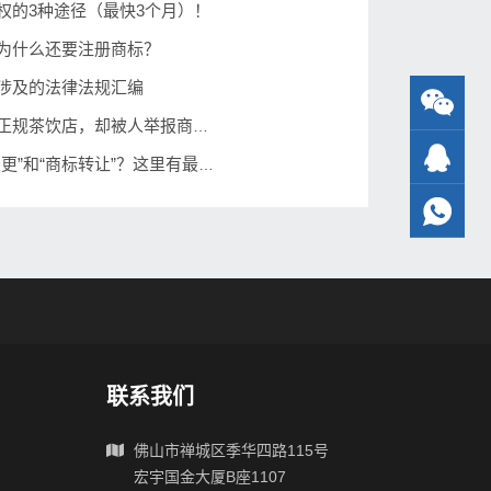
权的3种途径（最快3个月）！
为什么还要注册商标？
涉及的法律法规汇编
商标案例：加盟正规茶饮店，却被人举报商标侵权？为什么！！
如何区分“商标变更”和“商标转让”？这里有最好的解答
联系我们
佛山市禅城区季华四路115号
宏宇国金大厦B座1107