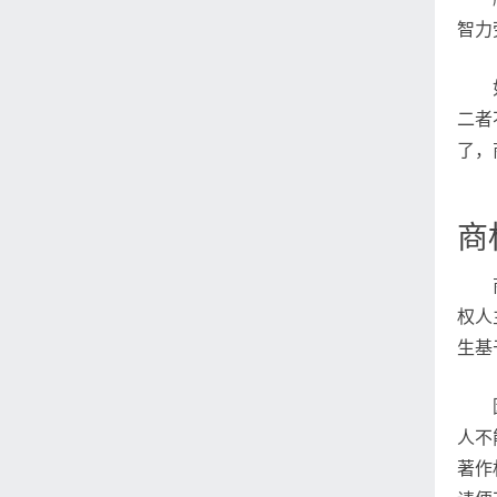
智力
二者
了，
商
权人
生基
人不
著作